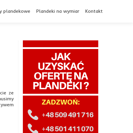
y plandekowe
Plandeki na wymiar
Kontakt
cie ze
 musimy
rzywem