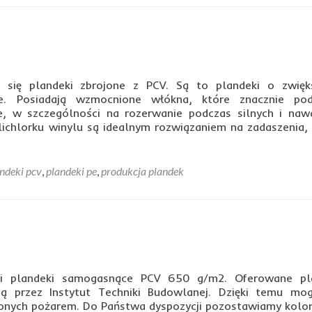
 się plandeki zbrojone z PCV. Są to plandeki o zwięk
ie. Posiadają wzmocnione włókna, które znacznie po
, w szczególności na rozerwanie podczas silnych i naw
ichlorku winylu są idealnym rozwiązaniem na zadaszenia, 
ndeki pcv
,
plandeki pe
,
produkcja plandek
ści plandeki samogasnące PCV 650 g/m2. Oferowane pl
ną przez Instytut Techniki Budowlanej. Dzięki temu mo
onych pożarem. Do Państwa dyspozycji pozostawiamy kolor 