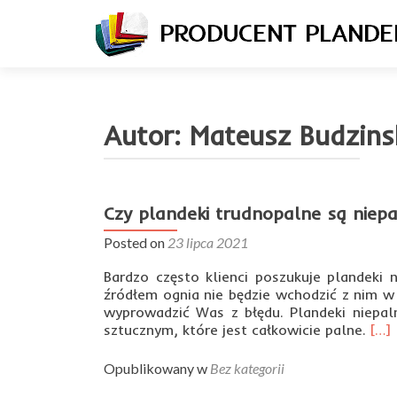
Autor:
Mateusz Budzins
Czy plandeki trudnopalne są niep
Nawigacja
Posted on
23 lipca 2021
po
wpisach
Bardzo często klienci poszukuje plandeki 
źródłem ognia nie będzie wchodzić z nim w ż
wyprowadzić Was z błędu. Plandeki niepal
Rea
sztucznym, które jest całkowicie palne.
[…]
mor
abo
Opublikowany w
Bez kategorii
Czy