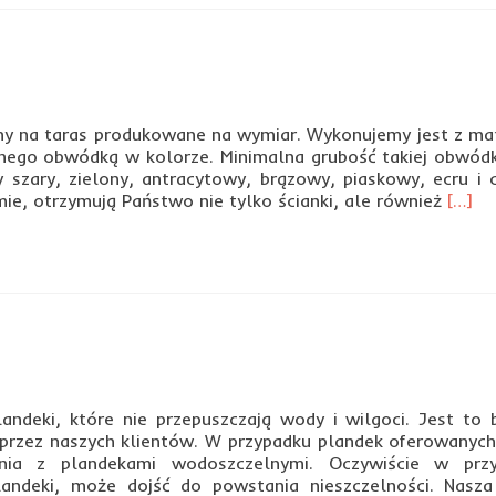
ndeki
dnopalne
palne?
ny na taras produkowane na wymiar. Wykonujemy jest z mat
nego obwódką w kolorze. Minimalna grubość takiej obwódk
 szary, zielony, antracytowy, brązowy, piaskowy, ecru i c
Read
ie, otrzymują Państwo nie tylko ścianki, ale również
[…]
more
about
Osłon
na
taras
andeki, które nie przepuszczają wody i wilgoci. Jest to 
 przez naszych klientów. W przypadku plandek oferowanych
nia z plandekami wodoszczelnymi. Oczywiście w prz
andeki, może dojść do powstania nieszczelności. Nasza