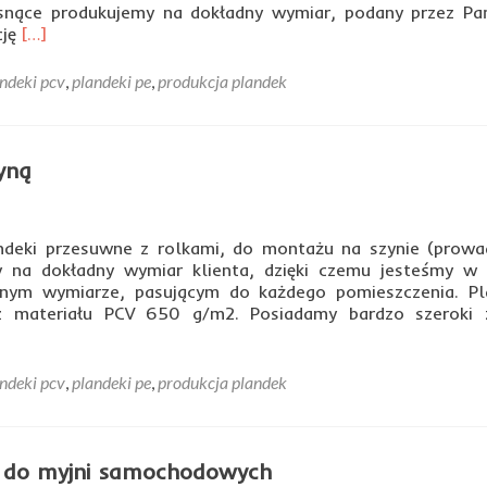
asnące produkujemy na dokładny wymiar, podany przez Pa
Read
cję
[…]
more
about
ndeki pcv
,
plandeki pe
,
produkcja plandek
Plandeki
samogasnące
yną
ndeki przesuwne z rolkami, do montażu na szynie (prowad
 na dokładny wymiar klienta, dzięki czemu jesteśmy w 
ym wymiarze, pasującym do każdego pomieszczenia. Pl
z materiału PCV 650 g/m2. Posiadamy bardzo szeroki 
t
ndeki pcv
,
plandeki pe
,
produkcja plandek
eki
suwne
mi
e do myjni samochodowych