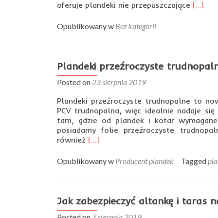
Read
oferuje plandeki nie przepuszczające
[…]
more
about
Opublikowany w
Bez kategorii
Plande
wodos
Plandeki przeźroczyste trudnopal
Posted on
23 sierpnia 2019
Plandeki przeźroczyste trudnopalne to now
PCV trudnopalna, więc idealnie nadaje si
tam, gdzie od plandek i kotar wymagane
posiadamy folie przeźroczyste trudnopa
Read
również
[…]
more
about
Opublikowany w
Producent plandek
Tagged
pla
Plandeki
przeźroczyste
trudnopalne
Jak zabezpieczyć altankę i taras n
Posted on
7 sierpnia 2019