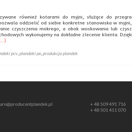
zywane również kotarami do myjni, służące do przegra
ozwala oddzielić od siebie konkretne stanowiska w myjni, 
anie czyszczenia mokrego, a obok woskowania lub czysz
chodowych wykonujemy na dokładne zlecenie klienta. Dzięk
Read
[…]
more
about
ndeki pcv
,
plandeki pe
,
produkcja plandek
Plandeki
na
wymiar
przeznaczone
do
myjni
samochodowych
iuro@producentplandek.pl
+ 48 509 491 716
+ 48 501 411 070