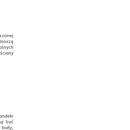
szonej
dnoszą
alnych
ściany
andeki
gą być
biały,