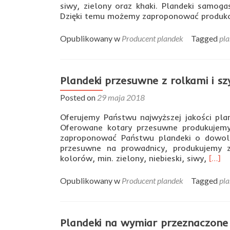
siwy, zielony oraz khaki. Plandeki samog
Dzięki temu możemy zaproponować produk
Opublikowany w
Producent plandek
Tagged
pla
Plandeki przesuwne z rolkami i sz
Posted on
29 maja 2018
Oferujemy Państwu najwyższej jakości pla
Oferowane kotary przesuwne produkujemy
zaproponować Państwu plandeki o dowoln
przesuwne na prowadnicy, produkujemy 
Read
kolorów, min. zielony, niebieski, siwy,
[…]
more
abou
Opublikowany w
Producent plandek
Tagged
pla
Pland
prze
z
rolka
Plandeki na wymiar przeznaczon
i