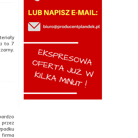
eriały
i to 7
zarny.
y
bardzo
 przez
ypadku
 firma