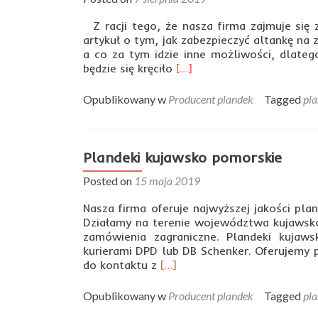
Z racji tego, że nasza firma zajmuje się
artykuł o tym, jak zabezpieczyć altankę na 
a co za tym idzie inne możliwości, dlateg
Read
będzie się kręciło
[…]
more
about
Opublikowany w
Producent plandek
Tagged
pla
Jak
zabezpieczyć
altankę
i
Plandeki kujawsko pomorskie
taras
Posted on
15 maja 2019
na
zimę
Nasza firma oferuje najwyższej jakości pla
?
Działamy na terenie województwa kujawsko
zamówienia zagraniczne. Plandeki kujaw
kurierami DPD lub DB Schenker. Oferujemy p
Read
do kontaktu z
[…]
more
about
Opublikowany w
Producent plandek
Tagged
pla
Plandeki