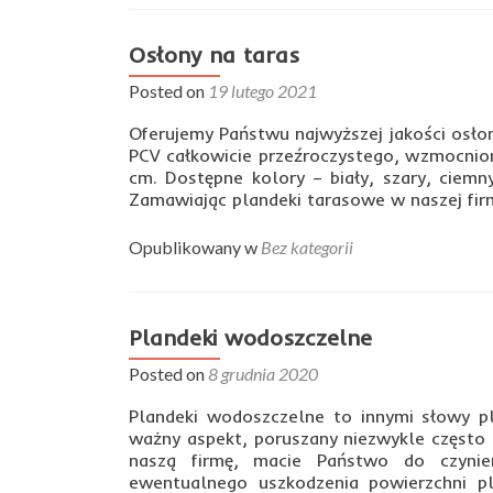
pla
tru
są
Osłony na taras
nie
Posted on
19 lutego 2021
Oferujemy Państwu najwyższej jakości osło
PCV całkowicie przeźroczystego, wzmocnio
cm. Dostępne kolory – biały, szary, ciemny
Zamawiając plandeki tarasowe w naszej firm
Opublikowany w
Bez kategorii
Plandeki wodoszczelne
Posted on
8 grudnia 2020
Plandeki wodoszczelne to innymi słowy pl
ważny aspekt, poruszany niezwykle często
naszą firmę, macie Państwo do czynie
ewentualnego uszkodzenia powierzchni pl