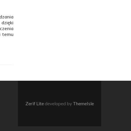
dzania
dzięki
czenia
i temu
Zerif Lite
developed by
ThemeIsle