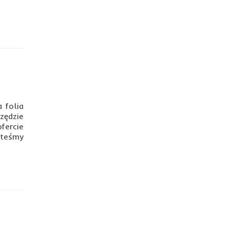
 folia
zędzie
fercie
steśmy