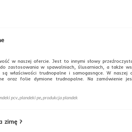
ki
zczelne
ne
ość w naszej ofercie. Jest to innymi słowy przeźroczysta
ę do zastosowania w spawalniach, ślusarniach, a także ws
 są właściwości trudnopalne i samogasnące. W naszej o
lne oraz folie dymione trudnopalne. Na zamówienie je
ndeki pcv
,
plandeki pe
,
produkcja plandek
a zimę ?