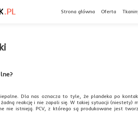
Przejdź
do
Strona główna
Oferta
Tkanin
treści
ki
alne?
niepalne. Dla nas oznacza to tyle, że plandeka po kontak
adną reakcję i nie zapali się. W takiej sytuacji (niestety)
ne nie istnieją. PCV, z którego są produkowane jest two
d
e
ut