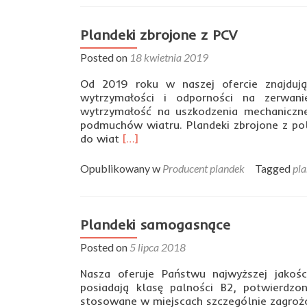
kujawsko
pomorskie
Plandeki zbrojone z PCV
Posted on
18 kwietnia 2019
Od 2019 roku w naszej ofercie znajdują
wytrzymałości i odporności na zerwan
wytrzymałość na uszkodzenia mechaniczne
podmuchów wiatru. Plandeki zbrojone z pol
Read
do wiat
[…]
more
about
Opublikowany w
Producent plandek
Tagged
pla
Plandeki
zbrojone
z
PCV
Plandeki samogasnące
Posted on
5 lipca 2018
Nasza oferuje Państwu najwyższej jako
posiadają klasę palności B2, potwierdzo
stosowane w miejscach szczególnie zagroż