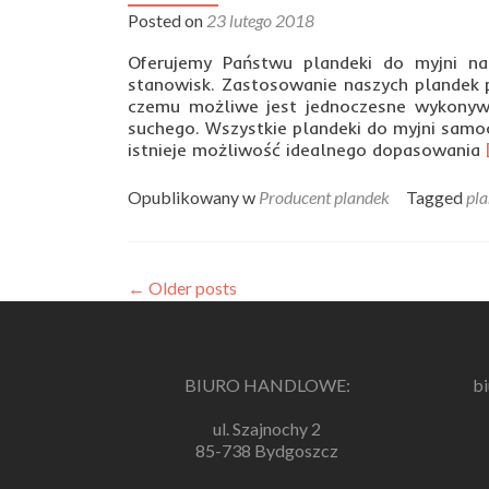
Posted on
23 lutego 2018
szyną
Oferujemy Państwu plandeki do myjni na
stanowisk. Zastosowanie naszych plandek p
czemu możliwe jest jednoczesne wykonyw
suchego. Wszystkie plandeki do myjni samo
istnieje możliwość idealnego dopasowania
Opublikowany w
Producent plandek
Tagged
pla
←
Older posts
BIURO HANDLOWE:
b
ul. Szajnochy 2
85-738 Bydgoszcz