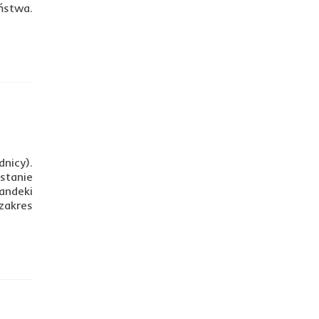
ństwa.
nicy).
stanie
andeki
zakres