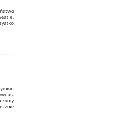
aństwa
westie,
zystko
ymiar.
ównież
rczamy
ecznie