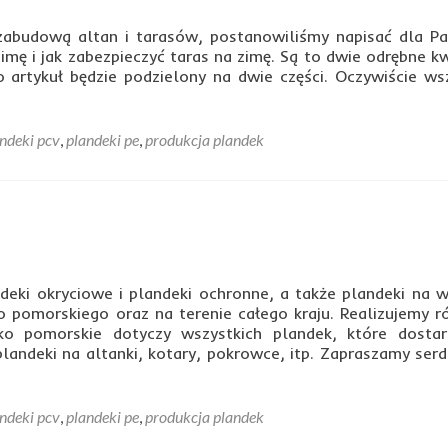
 zabudową altan i tarasów, postanowiliśmy napisać dla P
zimę i jak zabezpieczyć taras na zimę. Są to dwie odrębne k
o artykuł będzie podzielony na dwie części. Oczywiście ws
ndeki pcv
,
plandeki pe
,
produkcja plandek
ndeki okryciowe i plandeki ochronne, a także plandeki na w
 pomorskiego oraz na terenie całego kraju. Realizujemy r
sko pomorskie dotyczy wszystkich plandek, które dosta
landeki na altanki, kotary, pokrowce, itp. Zapraszamy serd
ndeki pcv
,
plandeki pe
,
produkcja plandek