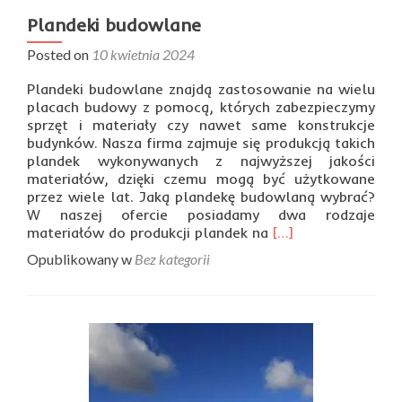
Plandeki budowlane
Posted on
10 kwietnia 2024
Plandeki budowlane znajdą zastosowanie na wielu
placach budowy z pomocą, których zabezpieczymy
sprzęt i materiały czy nawet same konstrukcje
budynków. Nasza firma zajmuje się produkcją takich
plandek wykonywanych z najwyższej jakości
materiałów, dzięki czemu mogą być użytkowane
przez wiele lat. Jaką plandekę budowlaną wybrać?
W naszej ofercie posiadamy dwa rodzaje
Read
materiałów do produkcji plandek na
[…]
more
Opublikowany w
Bez kategorii
about
Plandeki
budowlane