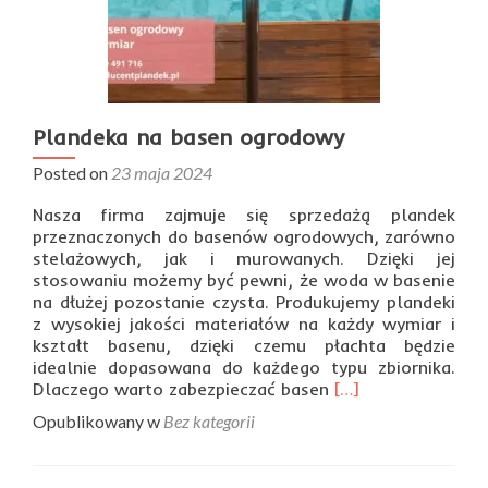
Plandeka na basen ogrodowy
Posted on
23 maja 2024
Nasza firma zajmuje się sprzedażą plandek
przeznaczonych do basenów ogrodowych, zarówno
stelażowych, jak i murowanych. Dzięki jej
stosowaniu możemy być pewni, że woda w basenie
na dłużej pozostanie czysta. Produkujemy plandeki
z wysokiej jakości materiałów na każdy wymiar i
kształt basenu, dzięki czemu płachta będzie
idealnie dopasowana do każdego typu zbiornika.
Read
Dlaczego warto zabezpieczać basen
[…]
more
Opublikowany w
Bez kategorii
about
Plandeka
na