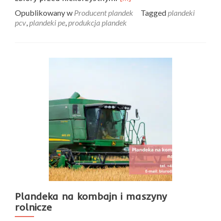
more
Opublikowany w
Producent plandek
Tagged
plandeki
about
pcv
,
plandeki pe
,
produkcja plandek
Plandeki
na
słomę
Plandeka na kombajn i maszyny
rolnicze