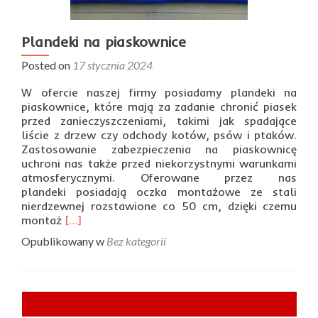
Plandeki na piaskownice
Posted on
17 stycznia 2024
W ofercie naszej firmy posiadamy plandeki na
piaskownice, które mają za zadanie chronić piasek
przed zanieczyszczeniami, takimi jak spadające
liście z drzew czy odchody kotów, psów i ptaków.
Zastosowanie zabezpieczenia na piaskownicę
uchroni nas także przed niekorzystnymi warunkami
atmosferycznymi. Oferowane przez nas
plandeki posiadają oczka montażowe ze stali
nierdzewnej rozstawione co 50 cm, dzięki czemu
Read
montaż
[…]
more
Opublikowany w
Bez kategorii
about
Plandeki
na
piaskownice