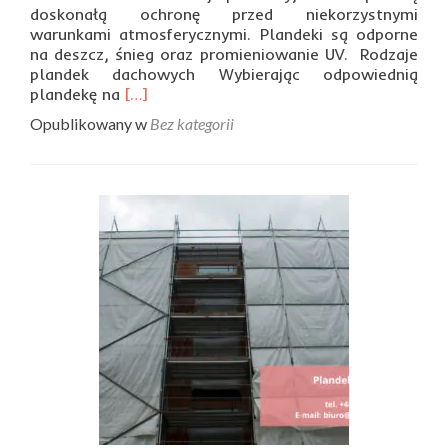
doskonałą ochronę przed niekorzystnymi
warunkami atmosferycznymi. Plandeki są odporne
na deszcz, śnieg oraz promieniowanie UV. Rodzaje
plandek dachowych Wybierając odpowiednią
Read
plandekę na
[…]
more
Opublikowany w
Bez kategorii
about
Plandeka
na
dach