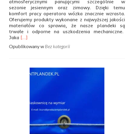
atmosferycznymi panującymi szczególnie w
sezonie jesiennym oraz zimowy. Dzięki temu
komfort pracy operatora wózka znacznie wzrasta.
Oferujemy produkty wykonane z najwyższej jakości
materiałów co sprawia, że nasze plandeki są
trwałe i odporne na uszkodzenia mechaniczne.
Read
Jaka
[…]
more
Opublikowany w
Bez kategorii
about
Plandeka
na
wózek
widłowy