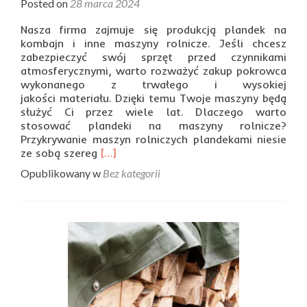
Posted on
28 marca 2024
Nasza firma zajmuje się produkcją plandek na
kombajn i inne maszyny rolnicze. Jeśli chcesz
zabezpieczyć swój sprzęt przed czynnikami
atmosferycznymi, warto rozważyć zakup pokrowca
wykonanego z trwałego i wysokiej
jakości materiału. Dzięki temu Twoje maszyny będą
służyć Ci przez wiele lat. Dlaczego warto
stosować plandeki na maszyny rolnicze?
Przykrywanie maszyn rolniczych plandekami niesie
Read
ze sobą szereg
[…]
more
Opublikowany w
Bez kategorii
about
Plandeka
na
kombajn
i
maszyny
rolnicze