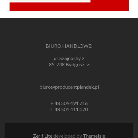
BIURO HANDLOWE:
ul. Szajnochy 2
85-738 Bydgoszcz
biuro@producentplandek.pl
+ 48 509 491 716
+ 48 501 411 070
Zerif Lite
developed by
ThemeIsle