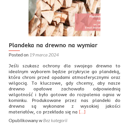
Plandeka na drewno na wymiar
Posted on
19 marca 2024
Jeśli szukasz ochrony dla swojego drewna to
idealnym wyborem będzie przykrycie go plandeką,
która chroni przed opadami atmosferycznymi oraz
wilgocią. To kluczowe, gdy chcemy, aby nasze
drewno opałowe zachowało odpowiednią
wilgotność i było gotowe do rozpalenia ognia w
kominku. Produkowane przez nas plandeki do
drewna są wykonane z wysokiej jakości
Read
materiałów, co przekłada się na
[…]
more
Opublikowany w
Bez kategorii
about
Plandeka