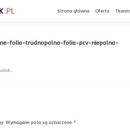
Przejdź
do
Strona główna
Oferta
Tkanin
treści
ne-folia-trudnopalna-folia-pcv-niepalna-
alink
.
y.
Wymagane pola są oznaczone
*