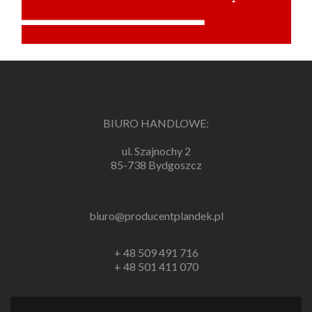
BIURO HANDLOWE:
ul. Szajnochy 2
85-738 Bydgoszcz
biuro@producentplandek.pl
+ 48 509 491 716
+ 48 501 411 070