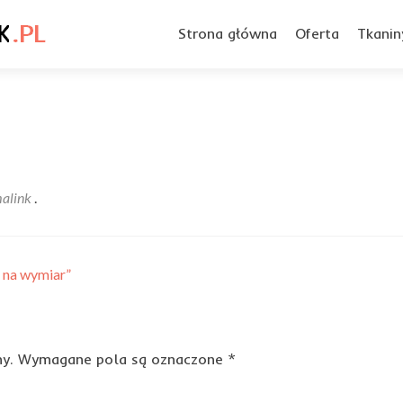
Przejdź
do
Strona główna
Oferta
Tkanin
treści
alink
.
 na wymiar”
y.
Wymagane pola są oznaczone
*