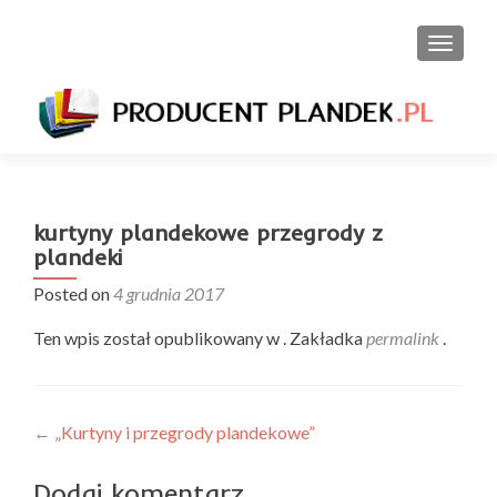
PRZEŁ
kurtyny plandekowe przegrody z
plandeki
Posted on
4 grudnia 2017
Ten wpis został opublikowany w . Zakładka
permalink
.
Nawigacja
←
„Kurtyny i przegrody plandekowe”
wpisu
Dodaj komentarz