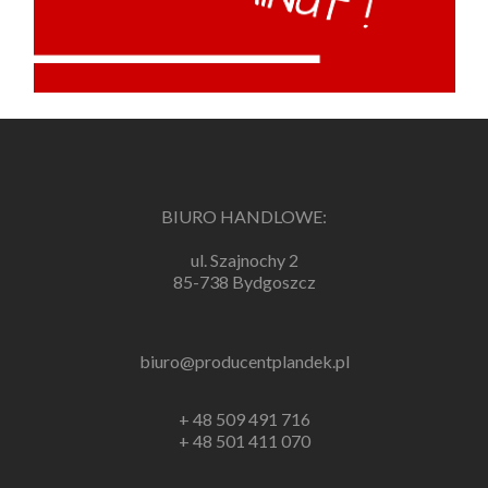
BIURO HANDLOWE:
ul. Szajnochy 2
85-738 Bydgoszcz
biuro@producentplandek.pl
+ 48 509 491 716
+ 48 501 411 070