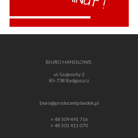
BIURO HANDLOWE:
ul. Szajnochy 2
85-738 Bydgoszcz
biuro@producentplandek.pl
+ 48 509 491 716
+ 48 501 411 070