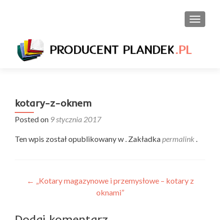
PRZEŁ
kotary-z-oknem
Posted on
9 stycznia 2017
Ten wpis został opublikowany w . Zakładka
permalink
.
Nawigacja
←
„Kotary magazynowe i przemysłowe – kotary z
oknami”
wpisu
Dodaj komentarz