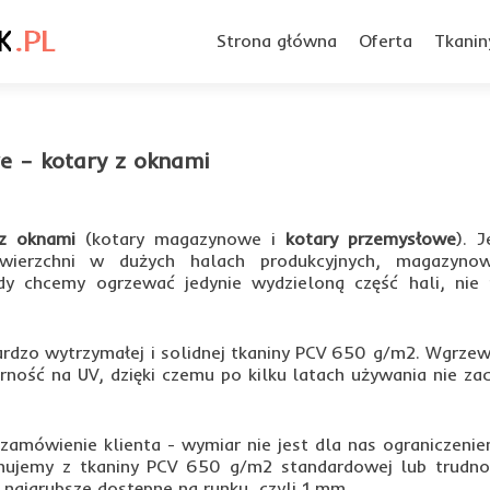
Przejdź
do
Strona główna
Oferta
Tkanin
treści
 – kotary z oknami
z oknami
(kotary magazynowe i
kotary przemysłowe
). J
owierzchni w dużych halach produkcyjnych, magazyno
dy chcemy ogrzewać jedynie wydzieloną część hali, nie 
rdzo wytrzymałej i solidnej tkaniny PCV 650 g/m2. Wgrze
rność na UV, dzięki czemu po kilku latach używania nie za
amówienie klienta - wymiar nie jest dla nas ograniczenie
ujemy z tkaniny PCV 650 g/m2 standardowej lub trudno
 najgrubsze dostępne na runku, czyli 1 mm.