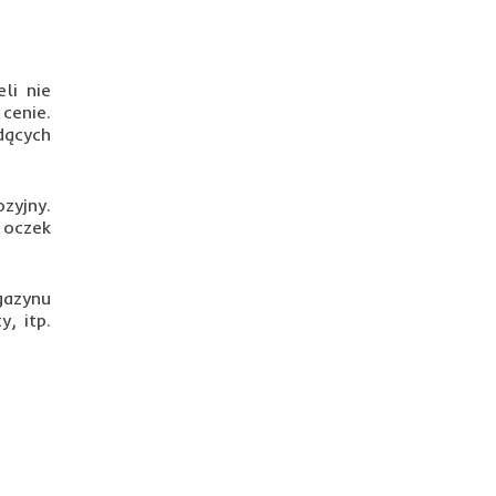
li nie
cenie.
dących
zyjny.
 oczek
gazynu
y, itp.