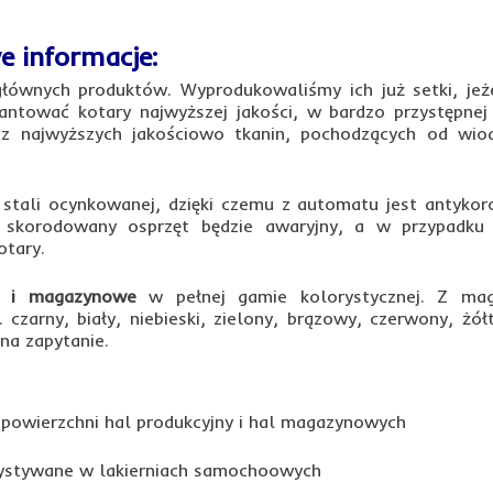
e informacje:
ównych produktów. Wyprodukowaliśmy ich już setki, jeże
tować kotary najwyższej jakości, w bardzo przystępnej 
 z najwyższych jakościowo tkanin, pochodzących od wio
stali ocynkowanej, dzięki czemu z automatu jest antykoro
 skorodowany osprzęt będzie awaryjny, a w przypadku
otary.
e i magazynowe
w pełnej gamie kolorystycznej. Z ma
 czarny, biały, niebieski, zielony, brązowy, czerwony, żółt
na zapytanie.
 powierzchni hal produkcyjny i hal magazynowych
ystywane w lakierniach samochoowych