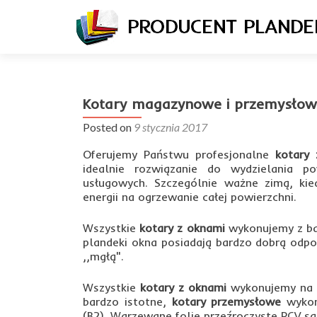
Kotary magazynowe i przemysłowe
Posted on
9 stycznia 2017
Oferujemy Państwu profesjonalne
kotary 
idealnie rozwiązanie do wydzielania p
usługowych. Szczególnie ważne zimą, kie
energii na ogrzewanie całej powierzchni.
Wszystkie
kotary z oknami
wykonujemy z ba
plandeki okna posiadają bardzo dobrą odpo
,,mgłą".
Wszystkie
kotary z oknami
wykonujemy na z
bardzo istotne,
kotary przemysłowe
wykon
(B2). Wgrzewane folie przeźroczyste PCV są