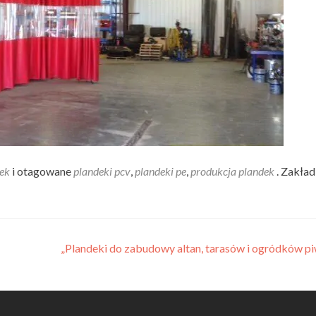
ek
i otagowane
plandeki pcv
,
plandeki pe
,
produkcja plandek
. Zakła
„Plandeki do zabudowy altan, tarasów i ogródków p