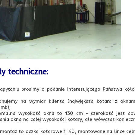
y techniczne:
apytaniu prosimy o podanie interesującego Państwa kolo
onujemy na wymiar klienta (największa kotara z oknam
 mb);
ymalna wysokość okna to 130 cm - szerokość jest do
ania okna na całej wysokości kotary, ale wówczas konieczn
 montaż to oczka kotarowe fi 40, montowane na lince celn