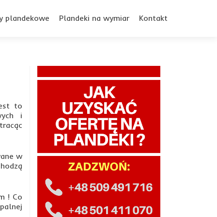
y plandekowe
Plandeki na wymiar
Kontakt
est to
wych i
tracąc
wane w
chodzą
m ! Co
palnej