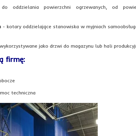
o oddzielania powierzchni ogrzewanych, od powier
h
- kotary oddzielające stanowiska w myjniach samoobsłu
 wykorzystywane jako drzwi do magazynu lub hali produkcyj
 firmę:
robocze
omoc techniczna