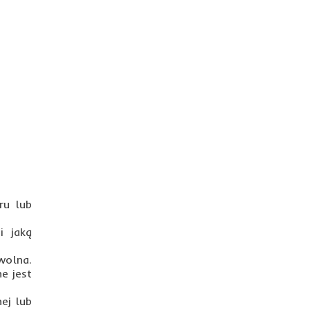
ru lub
i jaką
wolna.
e jest
ej lub