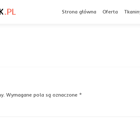
Przejdź
do
Strona główna
Oferta
Tkanin
treści
y.
Wymagane pola są oznaczone
*