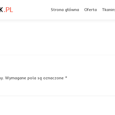
Przejdź
do
Strona główna
Oferta
Tkanin
treści
y.
Wymagane pola są oznaczone
*