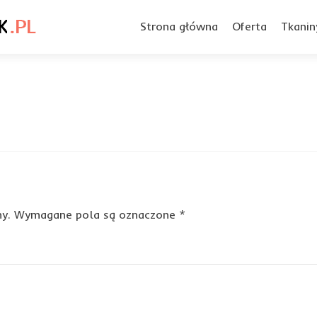
Przejdź
do
Strona główna
Oferta
Tkanin
treści
y.
Wymagane pola są oznaczone
*