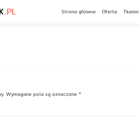
Przejdź
do
Strona główna
Oferta
Tkanin
treści
y.
Wymagane pola są oznaczone
*