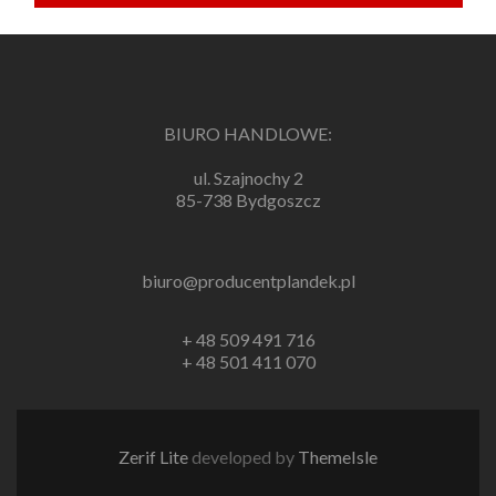
BIURO HANDLOWE:
ul. Szajnochy 2
85-738 Bydgoszcz
biuro@producentplandek.pl
+ 48 509 491 716
+ 48 501 411 070
Zerif Lite
developed by
ThemeIsle