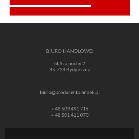
BIURO HANDLOWE:
ul. Szajnochy 2
85-738 Bydgoszcz
biuro@producentplandek.pl
+ 48 509 491 716
+ 48 501 411 070