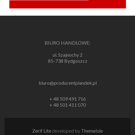
BIURO HANDLOWE:
ul. Szajnochy 2
85-738 Bydgoszcz
biuro@producentplandek.pl
+ 48 509 491 716
+ 48 501 411 070
Zerif Lite
developed by
ThemeIsle