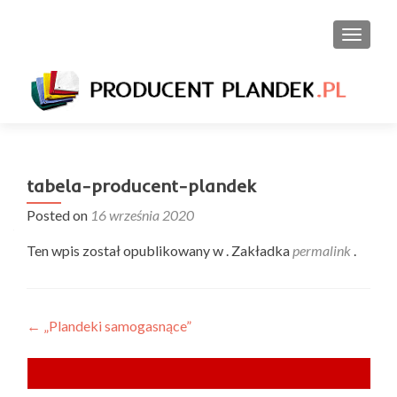
PRZEŁ
tabela-producent-plandek
Posted on
16 września 2020
Ten wpis został opublikowany w . Zakładka
permalink
.
Nawigacja
←
„Plandeki samogasnące”
wpisu